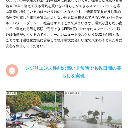
ったはずの深夜電力料金は日中並みに高騰しています。発電した電気を蓄電
池やEV車に蓄えて夜も電気を買わない暮らしができるスマートハウスを選
ぶ家庭が増えているのは当たり前のことなのです。>経済産業省が推し進め
る家で発電した電気を電気が足りない家庭に直接供給できるVPP（バーチャ
ル・パワー・プラント）社会はすぐそこまで来ています。電気が足りない夜
に日中蓄えた電気を高額で売電できるFIP制度に合わせたスマートハウス以
外は価値がなくなるのです。カーボンニュートラルというCO2を削減する
ことで地球温暖化対策に貢献して地球環境に優しい家で未来の子どもたちに
安心を創生してください。
レジリエンス性能の高い非常時でも数日間の暮
らしを実現