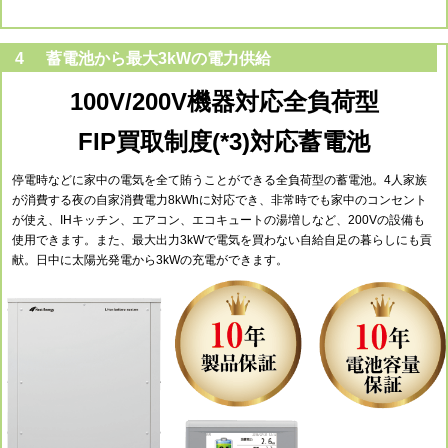
4
蓄電池から最大3kWの電力供給
100V/200V機器対応全負荷型
FIP買取制度(*3)対応蓄電池
停電時などに家中の電気を全て賄うことができる全負荷型の蓄電池。4人家族
が消費する夜の自家消費電力8kWhに対応でき、非常時でも家中のコンセント
が使え、IHキッチン、エアコン、エコキュートの湯増しなど、200Vの設備も
使用できます。また、最大出力3kWで電気を買わない自給自足の暮らしにも貢
献。日中に太陽光発電から3kWの充電ができます。