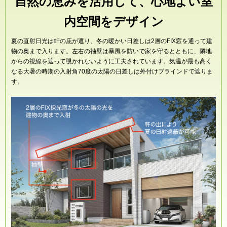
自然の恵みを活用して、心地よい室
内空間をデザイン
夏の直射日光は軒の庇が遮り、冬の暖かい日差しは2層のFIX窓を通って建
物の奥まで入ります。左右の袖壁は暴風を防いで家を守るとともに、隣地
からの視線を遮って覗かれないように工夫されています。気温が最も高く
なる大暑の時期の入射角70度の太陽の日差しは外付けブラインドで遮りま
す。