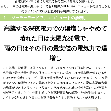
蓄電池やEV車に蓄えた電気で夜の自家消費電力を賄います。
また、日中の発電時や悪天候に日でもAI制御のHEMSがエコキュートの湯増しをど
のタイミングで行えば効率的か制御してくれます。
1
ソーラーモードで、エコキュートの湯増し
高騰する深夜電力での湯増しをやめて
晴れた日は太陽光発電で、
雨の日はその日の最安値の電気力で湯
増し
3.11以降、深夜電力は値上がりし、近い将来廃止される可能性があります。住
宅設備で最も大量の電気を使うエコキュートの湯増しは水道水温が低くなる冬
には5kWh消費します。逆に夏は水道水温が高くなるので2kWh程度です。発電
ができない積雪地では冬の電気は購入しなければなりません。逆に真夏は大量
の発電ができるメリットもあります。それぞれの地域の特性を活かした発電を
AIが学習することで、年間を通した自家消費電力の最適化をAIが制御します。
こうした1年を通した電力の自家消費分をうまく調整することが大切です。