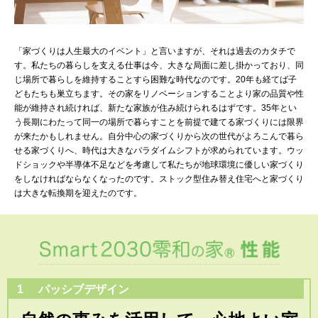
「家づくりは人生最大のイベント」と言いますが、それは過去のカタチで
す。私たちの暮らしを支える仕事は今、大きな局面に差し掛かっており、同
じ場所で暮らしを維持することすら困難な時代なのです。20年も経てば子
どもたちも巣立ちます。その家をリノベーションすることより家の品質や性
能が維持され続ければ、新たな家族が住み続けられるはずです。35年とい
う長期にわたって同一の場所で暮らすことを前提で建てる家づくりには限界
が来たかもしれません。自分中心の家づくりから次の世代がよろこんで暮ら
せる家づくりへ、時代は大きなパラダイムシフトが求められています。ウッ
ドショックや半導体不足などを考慮して私たちが地球環境に優しい家づくり
をしなければならなくなったのです。ストック型住み替え住宅へと家づくり
は大きな転換期を迎えたのです。
1
パッシブデザイン