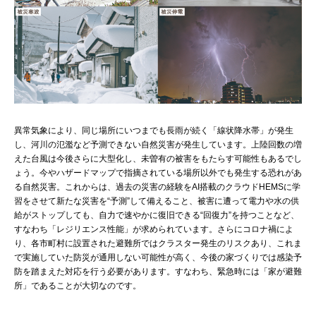
異常気象により、同じ場所にいつまでも長雨が続く「線状降水帯」が発生
し、河川の氾濫など予測できない自然災害が発生しています。上陸回数の増
えた台風は今後さらに大型化し、未曽有の被害をもたらす可能性もあるでし
ょう。今やハザードマップで指摘されている場所以外でも発生する恐れがあ
る自然災害。これからは、過去の災害の経験をAI搭載のクラウドHEMSに学
習をさせて新たな災害を“予測”して備えること、被害に遭って電力や水の供
給がストップしても、自力で速やかに復旧できる“回復力”を持つことなど、
すなわち「レジリエンス性能」が求められています。さらにコロナ禍によ
り、各市町村に設置された避難所ではクラスター発生のリスクあり、これま
で実施していた防災が通用しない可能性が高く、今後の家づくりでは感染予
防を踏まえた対応を行う必要があります。すなわち、緊急時には「家が避難
所」であることが大切なのです。