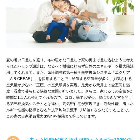
夏の暑い日差しを遮り、冬の暖かな日差しは家の奥まで差し込むように考え
られたパッシブ設計は、なるべく機械に頼らず自然のエネルギーを最大限活
用してくれます。また、気圧調整式第一種全熱交換気システム「エクリア
（AIR CREAR）」を採用することで、給気する空気量が多く、排気される
空気量が少ない「正圧」の空気環境を実現。足元から天井まで全室同じ温
度・湿度で暮らせる快適な空間が叶いました。さらに、家じゅうの空気を2
時間に1回入れ替えてくれるので、コロナ禍でも安心。壁に大きな穴を開け
る第三種換気システムとは違い、高気密住宅が実現でき、断熱性能、省エネ
ルギー性能の指標となる外皮平均熱貫流率（UA値）を少なくすることで、
この家の自家消費電力(kWh)を極限まで抑えています。